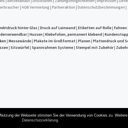
uns
|
Bestellablauf
|
Druckdaten
|
Zahlungsmöglichkeiten
|
Impressum
|
Liefe
Verbraucher
|
AGB Vermietung
|
Partneraktion
|
Datenschutzbestimmungen
|
rektdruck hinter Glas
|
Druck auf Leinwand
|
Etiketten auf Rolle
|
Fahnen
iederverwendbar
|
Hussen
|
Klebefolien, permanent klebend
|
Kundenstopp
ken
|
Messewände
|
Plakate im Großformat
|
Planen
|
Plattendruck und S
issen
|
Sitzwürfel
|
Spannrahmen Systeme
|
Stempel mit Zubehör
|
Zubeh
 Nutzung der Webseite stimmen Sie der Verwendung von Cookies zu. Weitere I
Datenschutzerklärung