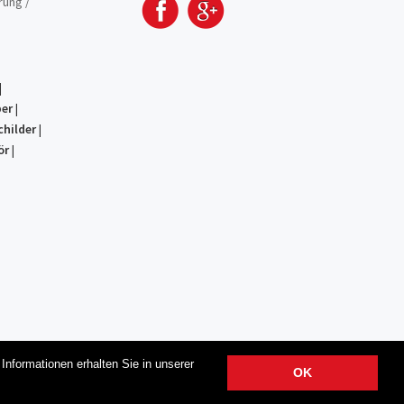
rung /
|
er
|
childer
|
ör
|
nformationen erhalten Sie in unserer
OK