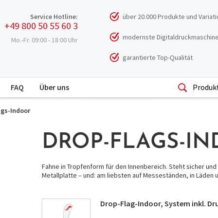
Service Hotline:
über 20.000 Produkte und Variat
+49 800 50 55 60 3
modernste Digitaldruckmaschin
Mo.-Fr. 09:00 - 18:00 Uhr
garantierte Top-Qualität
kostenloser Versand
FAQ
Über uns
24h Overnight Service
ags-Indoor
SSL Sichere Datenübertragung
DROP-FLAGS-I
gratis Datencheck
Fahne in Tropfenform für den Innenbereich. Steht sicher und
Metallplatte – und: am liebsten auf Messeständen, in Läde
Drop-Flag-Indoor, System inkl. Dr