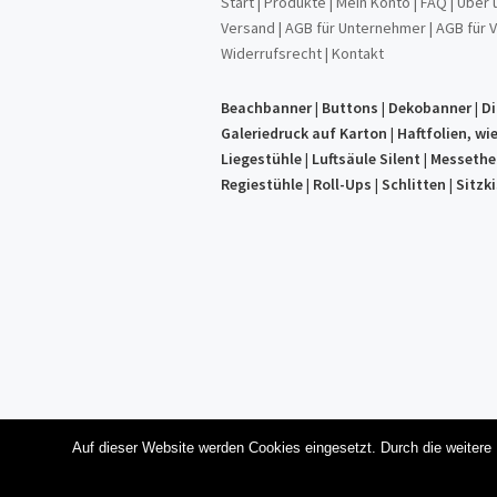
Start
|
Produkte
|
Mein Konto
|
FAQ
|
Über 
Versand
|
AGB für Unternehmer
|
AGB für 
Widerrufsrecht
|
Kontakt
Beachbanner
|
Buttons
|
Dekobanner
|
Di
Galeriedruck auf Karton
|
Haftfolien, w
Liegestühle
|
Luftsäule Silent
|
Messethe
Regiestühle
|
Roll-Ups
|
Schlitten
|
Sitzk
Auf dieser Website werden Cookies eingesetzt. Durch die weitere