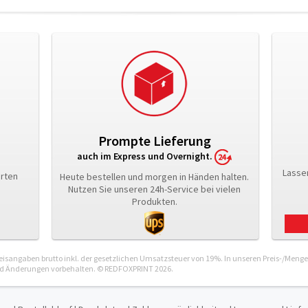
Prompte Lieferung
auch im Express und Overnight.
Lasse
arten
Heute bestellen und morgen in Händen halten.
Nutzen Sie unseren 24h-Service bei vielen
Produkten.
isangaben brutto inkl. der gesetzlichen Umsatzsteuer von 19%. In unseren Preis-/Mengen
und Änderungen vorbehalten. © REDFOXPRINT 2026.