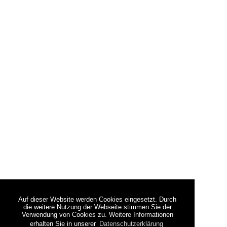
Auf dieser Website werden Cookies eingesetzt. Durch
die weitere Nutzung der Webseite stimmen Sie der
Verwendung von Cookies zu. Weitere Informationen
erhalten Sie in unserer
Datenschutzerklärung