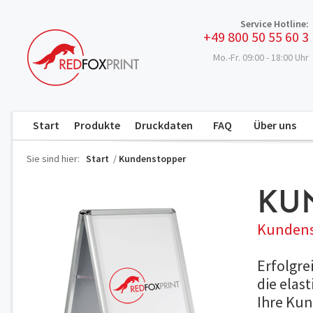
Service Hotline:
+49 800 50 55 60 3
Mo.-Fr. 09:00 - 18:00 Uhr
Start
Produkte
Druckdaten
FAQ
Über uns
Sie sind hier:
Start
/
Kundenstopper
KU
Kundens
Erfolgre
die elas
Ihre Kun