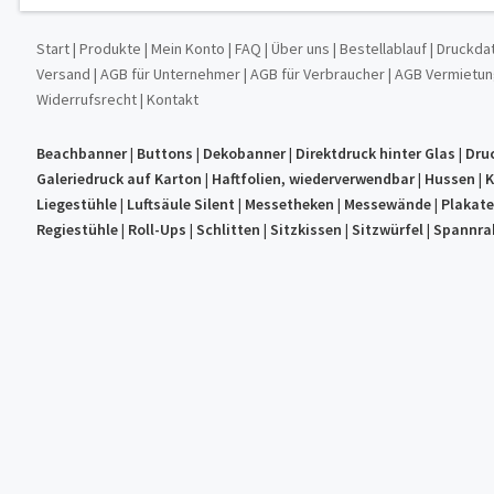
Start
|
Produkte
|
Mein Konto
|
FAQ
|
Über uns
|
Bestellablauf
|
Druckda
Versand
|
AGB für Unternehmer
|
AGB für Verbraucher
|
AGB Vermietu
Widerrufsrecht
|
Kontakt
Beachbanner
|
Buttons
|
Dekobanner
|
Direktdruck hinter Glas
|
Dru
Galeriedruck auf Karton
|
Haftfolien, wiederverwendbar
|
Hussen
|
K
Liegestühle
|
Luftsäule Silent
|
Messetheken
|
Messewände
|
Plakat
Regiestühle
|
Roll-Ups
|
Schlitten
|
Sitzkissen
|
Sitzwürfel
|
Spannra